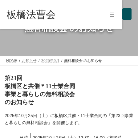
コ
ナ
ン
ビ
板橋法曹会
テ
ゲ
ン
ー
ツ
シ
無料相談会 のお知らせ
へ
ョ
ス
ン
キ
に
ッ
移
プ
動
HOME
お知らせ
2025年9月
無料相談会 のお知らせ
第23回
板橋区と共催＊11士業合同
事業と暮らしの無料相談会
のお知らせ
2025年10月25日（土）に板橋区共催・11士業合同の「第23回事業
と暮らしの無料相談会」を開催します。
日時
2025年10月25日（土）12:30～16:00（相談時間は3